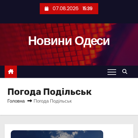
П
07.08.2026
15:39
е
р
е
Новини Одеси
й
т
и
д
о
к
Погода Подільськ
о
н
Головна
Погода Подільськ
т
е
н
т