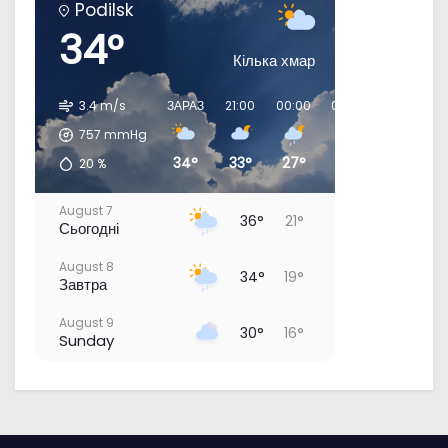
Podilsk
у
34°
Кілька хмар
3.4 m/s
ЗАРАЗ
21:00
00:00
03:00
06:00
0
757
mmHg
34°
33°
27°
21°
20°
20
%
August 7
36°
21°
Сьогодні
August 8
34°
19°
Завтра
August 9
30°
16°
Sunday
August 10
31°
15°
Monday
August 11
35°
18°